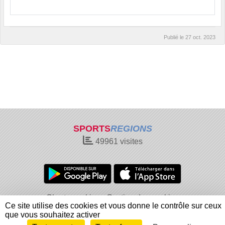
Publié le
27 oct. 2023
SPORTS
REGIONS
49961
visites
Charte cookies
Gestion des cookies
Ce site utilise des cookies et vous donne le contrôle sur ceux
Informations légales
Signaler un contenu inapproprié
que vous souhaitez activer