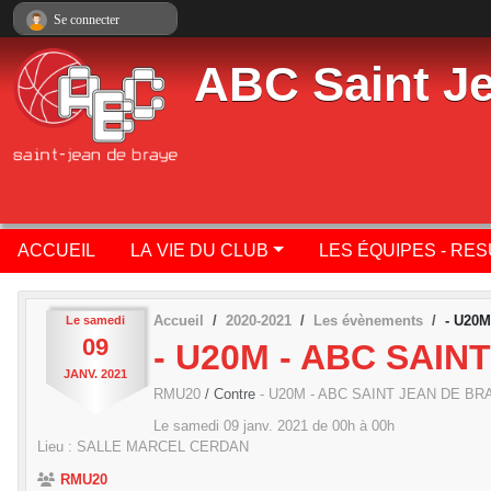
Panneau de gestion des cookies
Se connecter
ABC Saint J
ACCUEIL
LA VIE DU CLUB
LES ÉQUIPES - RE
Accueil
2020-2021
Les évènements
- U20
Le
samedi
09
- U20M - ABC SAIN
JANV.
2021
RMU20
/ Contre
- U20M - ABC SAINT JEAN DE BR
Le
samedi
09
janv.
2021
de 00h à 00h
Lieu :
SALLE MARCEL CERDAN
RMU20