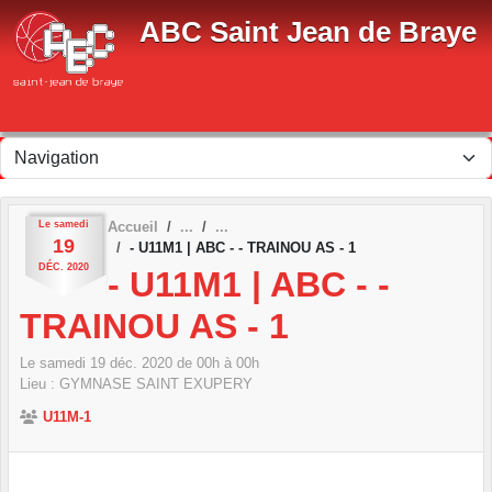
Panneau de gestion des cookies
ABC Saint Jean de Braye
Le
samedi
Accueil
19
- U11M1 | ABC - - TRAINOU AS - 1
DÉC.
2020
- U11M1 | ABC - -
TRAINOU AS - 1
Le
samedi
19
déc.
2020
de 00h à 00h
Lieu :
GYMNASE SAINT EXUPERY
U11M-1