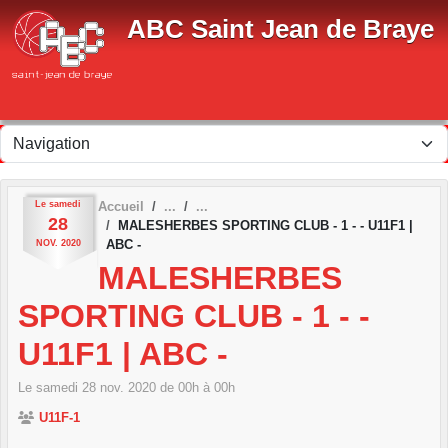
Panneau de gestion des cookies
ABC Saint Jean de Braye
Le
samedi
Accueil
28
MALESHERBES SPORTING CLUB - 1 - - U11F1 |
ABC -
NOV.
2020
MALESHERBES
SPORTING CLUB - 1 - -
U11F1 | ABC -
Le
samedi
28
nov.
2020
de 00h à 00h
U11F-1