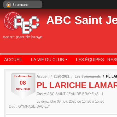
Panneau de gestion des cookies
Se connecter
ABC Saint J
ACCUEIL
LA VIE DU CLUB
LES ÉQUIPES - RE
Accueil
2020-2021
Les évènements
PL LA
Le
dimanche
08
PL LARICHE LAMAR
NOV.
2020
Contre
ABC SAINT JEAN DE BRAYE 45 - 1
Le
dimanche
08
nov.
2020
de 15h30 à 15h30
Lieu :
GYMNASE DABILLY