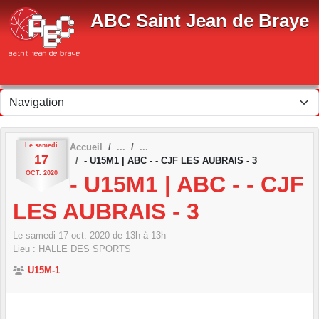
Panneau de gestion des cookies
ABC Saint Jean de Braye
Le
samedi
Accueil
17
- U15M1 | ABC - - CJF LES AUBRAIS - 3
OCT.
2020
- U15M1 | ABC - - CJF
LES AUBRAIS - 3
Le
samedi
17
oct.
2020
de 13h à 13h
Lieu :
HALLE DES SPORTS
U15M-1