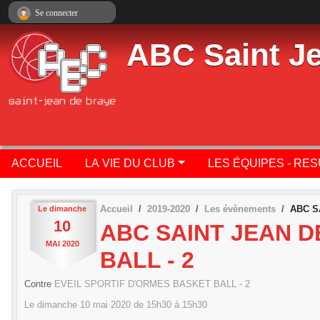
Panneau de gestion des cookies
Se connecter
ABC Saint J
ACCUEIL
LA VIE DU CLUB
LES ÉQUIPES - RE
Accueil
2019-2020
Les évènements
ABC S
Le
dimanche
10
ABC SAINT JEAN DE
MAI
2020
BALL - 2
Contre
EVEIL SPORTIF D'ORMES BASKET BALL - 2
Le
dimanche
10
mai
2020
de 15h30 à 15h30