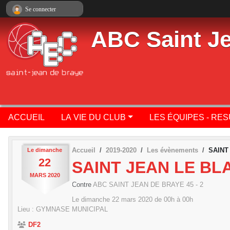
Panneau de gestion des cookies
Se connecter
ABC Saint J
ACCUEIL
LA VIE DU CLUB
LES ÉQUIPES - RE
Accueil
2019-2020
Les évènements
SAINT
Le
dimanche
22
SAINT JEAN LE BLA
MARS
2020
Contre
ABC SAINT JEAN DE BRAYE 45 - 2
Le
dimanche
22
mars
2020
de 00h à 00h
Lieu :
GYMNASE MUNICIPAL
DF2