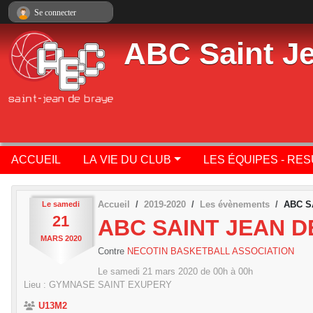
Panneau de gestion des cookies
Se connecter
ABC Saint J
ACCUEIL
LA VIE DU CLUB
LES ÉQUIPES - RE
Accueil
2019-2020
Les évènements
ABC S
Le
samedi
21
ABC SAINT JEAN D
MARS
2020
Contre
NECOTIN BASKETBALL ASSOCIATION
Le
samedi
21
mars
2020
de 00h à 00h
Lieu :
GYMNASE SAINT EXUPERY
U13M2