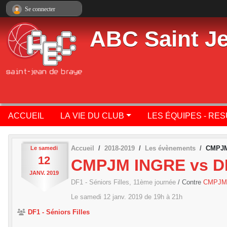
Panneau de gestion des cookies
Se connecter
ABC Saint J
ACCUEIL
LA VIE DU CLUB
LES ÉQUIPES - RE
Accueil
2018-2019
Les évènements
CMPJM
Le
samedi
12
CMPJM INGRE vs D
JANV.
2019
DF1 - Séniors Filles, 11ème journée
/ Contre
CMPJM
Le
samedi
12
janv.
2019
de 19h à 21h
DF1 - Séniors Filles