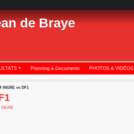
ean de Braye
SULTATS
Planning & Documents
PHOTOS & VIDÉOS
 INGRE vs DF1
F1
 INGRE