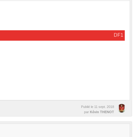
DF1
Publié le
11 sept. 2018
par
Kévin THENOT