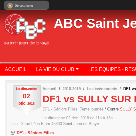
Panneau de gestion des cookies
Se connecter
ABC Saint J
ACCUEIL
LA VIE DU CLUB
LES ÉQUIPES - RE
Accueil
2018-2019
Les évènements
DF1 v
Le
dimanche
02
DF1 vs SULLY SUR
DÉC.
2018
DF1 - Séniors Filles, 7ème journée
/ Contre
SULLY 
Le
dimanche
02
déc.
2018
de 11h à 13h
Lieu :
3 rue Léon Blum
45800
Saint Jean de Braye
DF1 - Séniors Filles