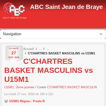
Panneau de gestion des cookies
ABC Saint Jean de Braye
Le
mardi
Accueil
27
C'CHARTRES BASKET MASCULINS vs U15M1
NOV.
2018
C'CHARTRES
BASKET MASCULINS vs
U15M1
U15M1, 2ème journée
/ Contre
C'CHARTRES BASKET MASCULIN
Le
mardi
27
nov.
2018
de 19h à 21h
U15M1 Région - Poule B