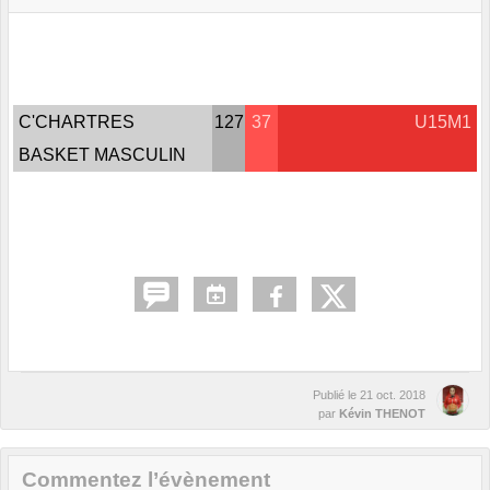
C'CHARTRES
127
37
U15M1
BASKET MASCULIN
Publié le
21 oct. 2018
par
Kévin THENOT
Commentez l’évènement