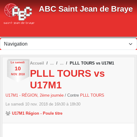
Panneau de gestion des cookies
ABC Saint Jean de Braye
Le
samedi
Accueil
PLLL TOURS vs U17M1
10
PLLL TOURS vs
NOV.
2018
U17M1
U17M1 - RÉGION, 2ème journée
/ Contre
PLLL TOURS
Le
samedi
10
nov.
2018
de 16h30 à 18h30
U17M1 Région - Poule titre