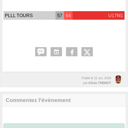
PLLL TOURS
57
64
U17M1
Publié le
21 oct. 2018
par
Kévin THENOT
Commentez l’évènement