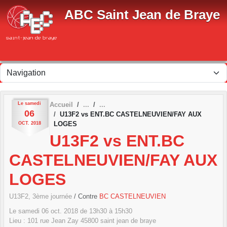
Panneau de gestion des cookies
ABC Saint Jean de Braye
Le
samedi
Accueil
06
U13F2 vs ENT.BC CASTELNEUVIEN/FAY AUX
LOGES
OCT.
2018
U13F2 vs ENT.BC
CASTELNEUVIEN/FAY AUX
LOGES
U13F2, 3ème journée
/ Contre
BC CASTELNEUVIEN
Le
samedi
06
oct.
2018
de 13h30 à 15h30
Lieu :
101 rue Jean Zay
45800
saint jean de braye