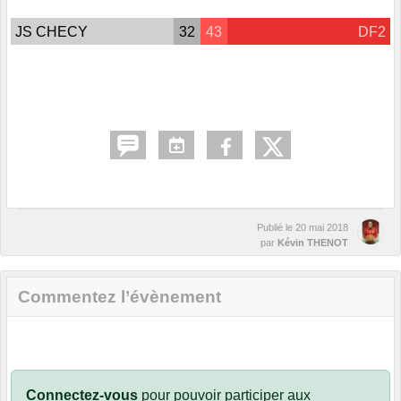
JS CHECY
32
43
DF2
Publié le
20 mai 2018
par
Kévin THENOT
Commentez l’évènement
Connectez-vous
pour pouvoir participer aux