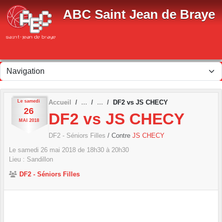
Panneau de gestion des cookies
ABC Saint Jean de Braye
Le
samedi
Accueil
DF2 vs JS CHECY
26
DF2 vs JS CHECY
MAI
2018
DF2 - Séniors Filles
/ Contre
JS CHECY
Le
samedi
26
mai
2018
de 18h30 à 20h30
Lieu :
Sandillon
DF2 - Séniors Filles