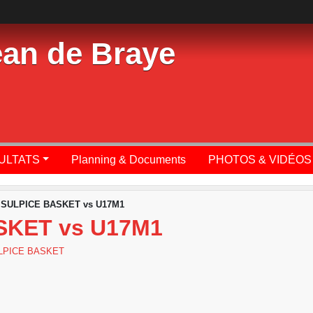
ean de Braye
SULTATS
Planning & Documents
PHOTOS & VIDÉOS
 SULPICE BASKET vs U17M1
SKET vs U17M1
LPICE BASKET