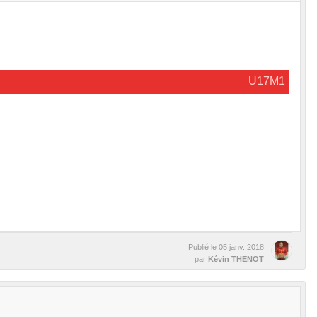
U17M1
Publié le
05 janv. 2018
par
Kévin THENOT