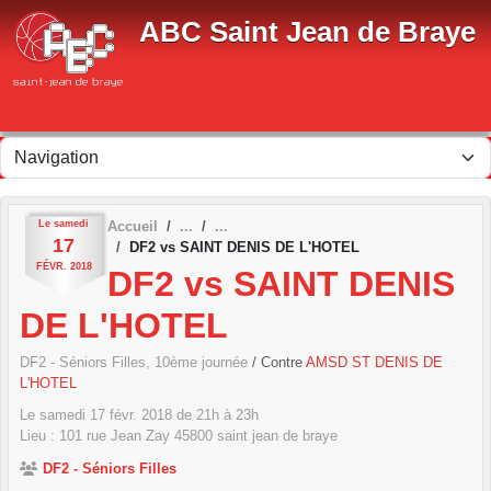
Panneau de gestion des cookies
ABC Saint Jean de Braye
Le
samedi
Accueil
17
DF2 vs SAINT DENIS DE L'HOTEL
FÉVR.
2018
DF2 vs SAINT DENIS
DE L'HOTEL
DF2 - Séniors Filles, 10ème journée
/ Contre
AMSD ST DENIS DE
L'HOTEL
Le
samedi
17
févr.
2018
de 21h à 23h
Lieu :
101 rue Jean Zay
45800
saint jean de braye
DF2 - Séniors Filles