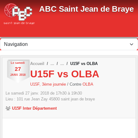
Panneau de gestion des cookies
ABC Saint Jean de Braye
Le
samedi
Accueil
U15F vs OLBA
27
U15F vs OLBA
JANV.
2018
U15F, 3ème journée
/ Contre
OLBA
Le
samedi
27
janv.
2018
de 17h30 à 19h30
Lieu :
101 rue Jean Zay
45800
saint jean de braye
U15F Inter Département