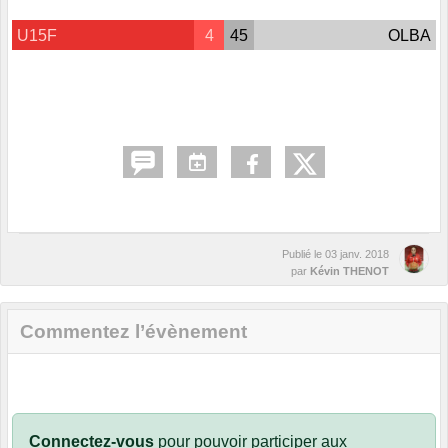
U15F
4
45
OLBA
Publié le
03 janv. 2018
par
Kévin THENOT
Commentez l’évènement
Connectez-vous
pour pouvoir participer aux