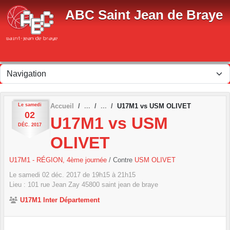
Panneau de gestion des cookies
ABC Saint Jean de Braye
Le
samedi
Accueil
U17M1 vs USM OLIVET
02
U17M1 vs USM
DÉC.
2017
OLIVET
U17M1 - RÉGION, 4ème journée
/ Contre
USM OLIVET
Le
samedi
02
déc.
2017
de 19h15 à 21h15
Lieu :
101 rue Jean Zay
45800
saint jean de braye
U17M1 Inter Département