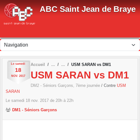
Panneau de gestion des cookies
ABC Saint Jean de Braye
Le
samedi
Accueil
USM SARAN vs DM1
18
USM SARAN vs DM1
NOV.
2017
DM2 - Séniors Garçons, 7ème journée
/ Contre
USM
SARAN
Le
samedi
18
nov.
2017
de 20h à 22h
DM1 - Séniors Garçons