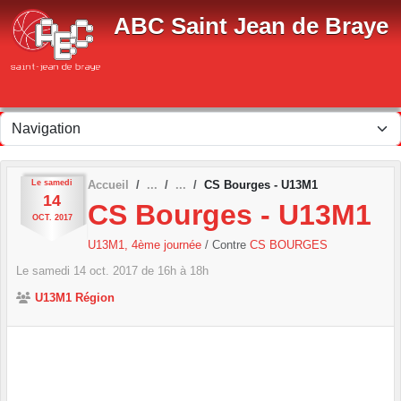
Panneau de gestion des cookies
ABC Saint Jean de Braye
Le
samedi
Accueil
CS Bourges - U13M1
14
CS Bourges - U13M1
OCT.
2017
U13M1, 4ème journée
/ Contre
CS BOURGES
Le
samedi
14
oct.
2017
de 16h à 18h
U13M1 Région