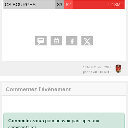
CS BOURGES
33
62
U13M1
Publié le
20 oct. 2017
par
Kévin THENOT
Commentez l’évènement
Connectez-vous
pour pouvoir participer aux
commentaires.