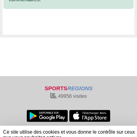
SPORTS
REGIONS
49956
visites
Charte cookies
Gestion des cookies
Ce site utilise des cookies et vous donne le contrôle sur ceux
Informations légales
Signaler un contenu inapproprié