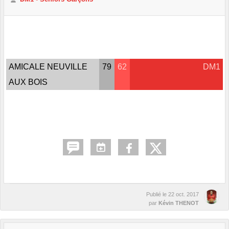
AMICALE NEUVILLE
79
62
DM1
AUX BOIS
Publié le
22 oct. 2017
par
Kévin THENOT