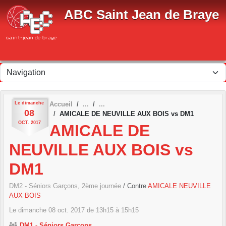
Panneau de gestion des cookies
ABC Saint Jean de Braye
Le
dimanche
Accueil
08
AMICALE DE NEUVILLE AUX BOIS vs DM1
OCT.
2017
AMICALE DE
NEUVILLE AUX BOIS vs
DM1
DM2 - Séniors Garçons, 2ème journée
/ Contre
AMICALE NEUVILLE
AUX BOIS
Le
dimanche
08
oct.
2017
de 13h15 à 15h15
DM1 - Séniors Garçons