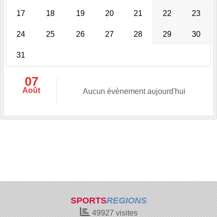
17
18
19
20
21
22
23
24
25
26
27
28
29
30
31
07
Août
Aucun évènement aujourd'hui
SPORTS
REGIONS
49927
visites